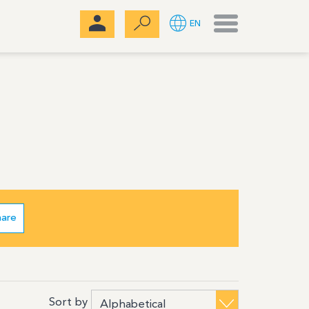
Menu
EN
hare
Sort by