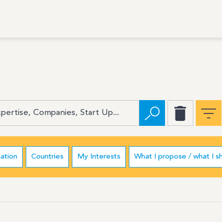
ation
Countries
My Interests
What I propose / what I s