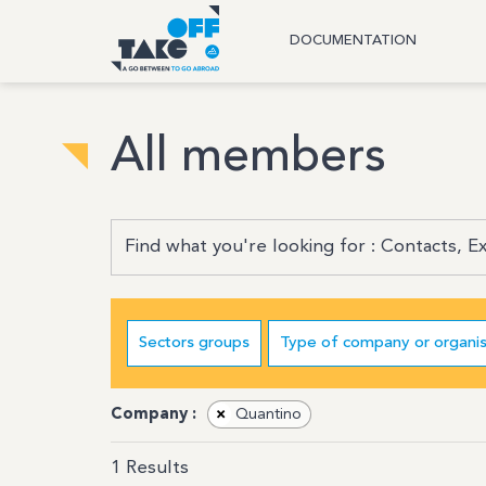
DOCUMENTATION
All members
Sectors groups
Type of company or organis
Company :
×
Quantino
1
Results