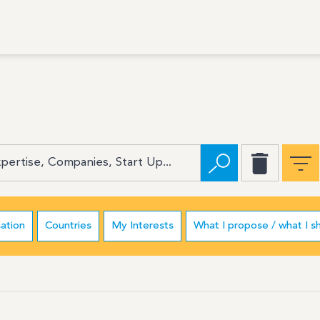
ation
Countries
My Interests
What I propose / what I s