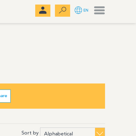
Menu
EN
hare
Sort by