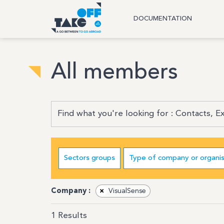
DOCUMENTATION
All members
Sectors groups
Type of company or organis
Company :
×
VisualSense
1
Results