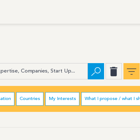
ation
Countries
My Interests
What I propose / what I s