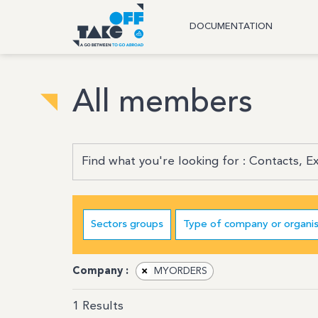
DOCUMENTATION
All members
Sectors groups
Type of company or organis
Company :
×
MYORDERS
1
Results