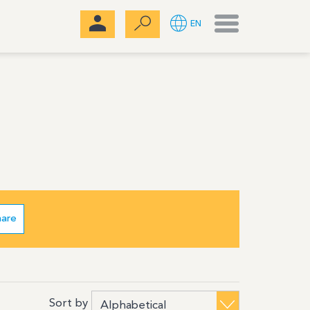
Menu
EN
hare
Sort by