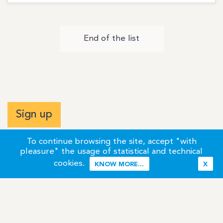
End of the list
Sign up
To continue browsing the site, accept "with
pleasure" the usage of statistical and technical
cookies.
KNOW MORE...
X
Terms of Use
Credits / Legal Information
Contact
Site Map