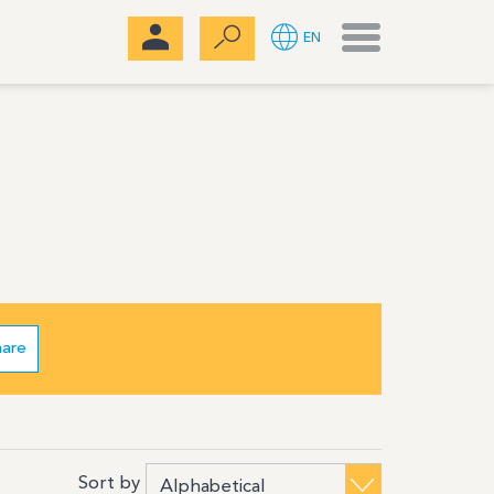
Menu
EN
hare
Sort by