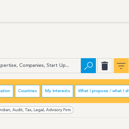
ation
Countries
My Interests
What I propose / what I s
ian, Audit, Tax, Legal, Advisory Firm