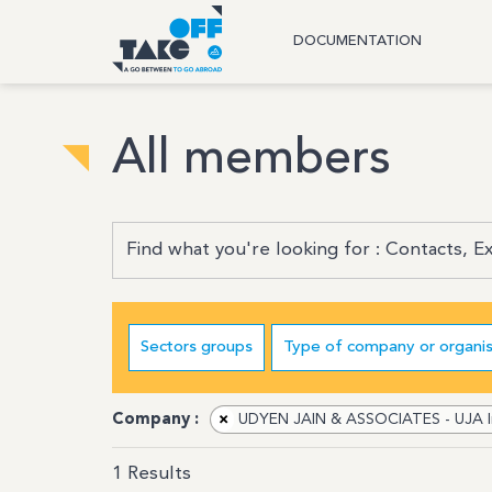
DOCUMENTATION
All members
Sectors groups
Type of company or organis
Company :
×
UDYEN JAIN & ASSOCIATES - UJA Ind
1
Results