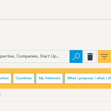
ation
Countries
My Interests
What I propose / what I s