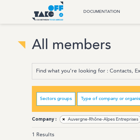
DOCUMENTATION
All members
Sectors groups
Type of company or organis
Company :
×
Auvergne-Rhône-Alpes Entreprises
1
Results