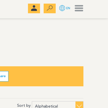
Menu
EN
hare
Sort by