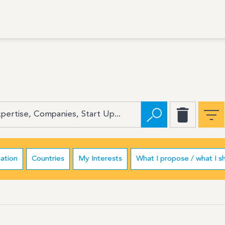
ation
Countries
My Interests
What I propose / what I s