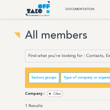
DOCUMENTATION
All members
Sectors groups
Type of company or organis
Company :
×
Cilex
1
Results