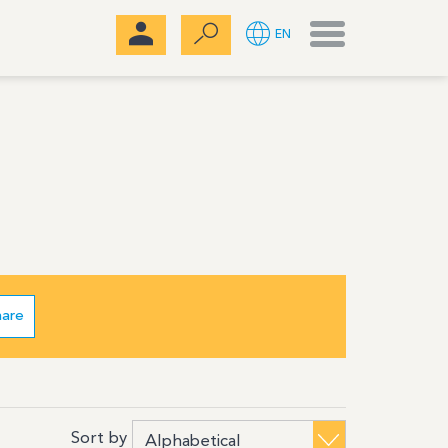
Menu
EN
hare
Sort by