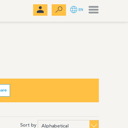
Menu
EN
hare
Sort by