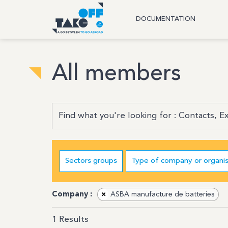
DOCUMENTATION
All members
Sectors groups
Type of company or organis
Company :
×
ASBA manufacture de batteries
1
Results