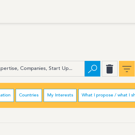
ation
Countries
My Interests
What I propose / what I s