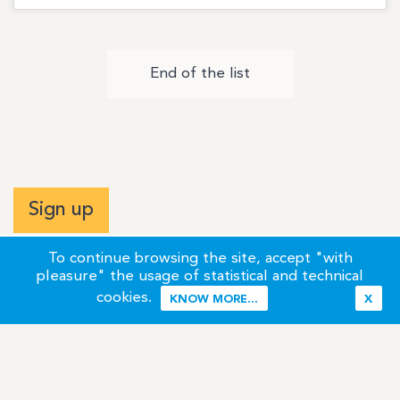
End of the list
Sign up
To continue browsing the site, accept "with
pleasure" the usage of statistical and technical
cookies.
KNOW MORE...
X
Terms of Use
Credits / Legal Information
Contact
Site Map